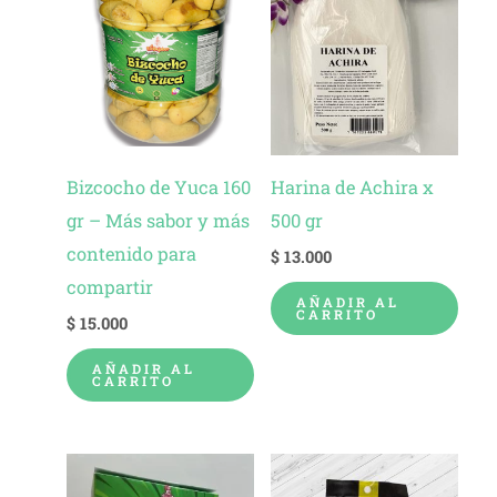
(2)
Harina
de
Achira
(2)
Bizcocho de Yuca 160
Harina de Achira x
gr – Más sabor y más
500 gr
Tosti
Achiras
contenido para
$
13.000
(5)
compartir
AÑADIR AL
CARRITO
$
15.000
AÑADIR AL
CARRITO