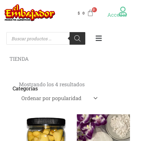
Ir
al
$
0
Acceder
contenido
Búsqueda
Menú
de
productos
TIENDA
Ordenado
por
Mostrando los 4 resultados
Categorías
popularidad
Bizcocho
de Maíz
(4)
Bizcocho
de Yuca