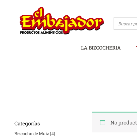
Ir
al
Búsqueda
contenido
de
productos
LA BIZCOCHERIA
No product
Categorías
Bizcocho de Maíz
(4)